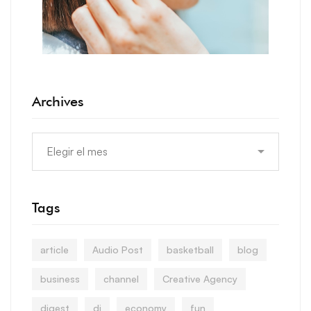
Archives
Tags
article
Audio Post
basketball
blog
business
channel
Creative Agency
digest
dj
economy
fun