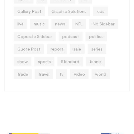
Gallery Post
Graphic Solutions
kids
live
music
news
NFL
No Sidebar
Opposite Sidebar
podcast
politics
Quote Post
report
sale
series
show
sports
Standard
tennis
trade
travel
tv
Video
world