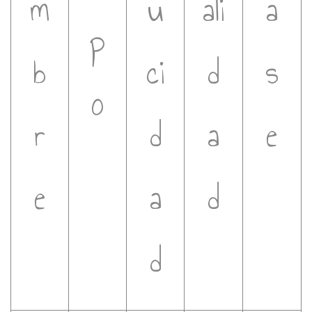
m
u
ali
a
p
b
ci
d
s
o
r
d
a
e
e
a
d
d