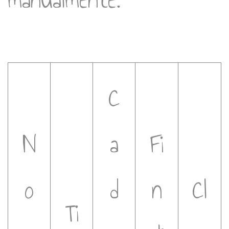
C
N
a
Fi
o
d
n
Cl
Ti