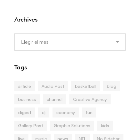
Archives
Tags
article
Audio Post
basketball
blog
business
channel
Creative Agency
digest
dj
economy
fun
Gallery Post
Graphic Solutions
kids
live
music
news
NFL
No Sidebar