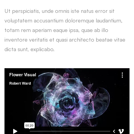
Ut perspiciatis, unde omnis iste natus error sit
voluptatem accusantium doloremque laudantium,
totam rem aperiam eaque ipsa, quae ab illo
inventore veritatis et quasi architecto beatae vitae
dicta sunt, explicabo.