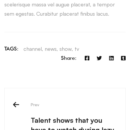
scelerisque massa vel augue placerat, a tempor
sem egestas. Curabitur placerat finibus lacus.
channel
,
news
,
show
,
tv
TAGS:
Share:
Prev
Talent shows that you
have to watch during lazy