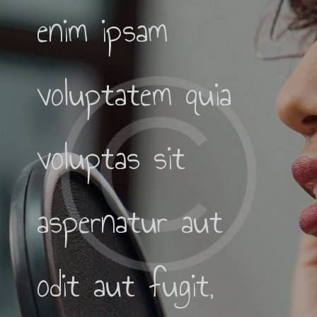
enim ipsam
voluptatem quia
voluptas sit
aspernatur aut
odit aut fugit,